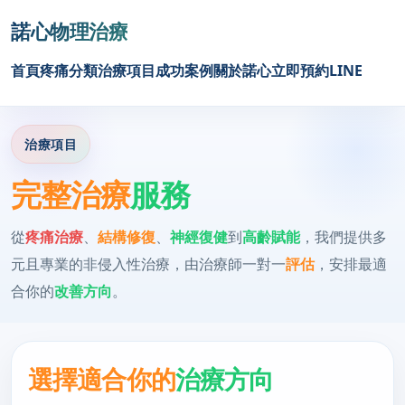
諾心物理治療
首頁
疼痛分類
治療項目
成功案例
關於諾心
立即預約
LINE
治療項目
完整治療
服務
從
疼痛治療
、
結構修復
、
神經復健
到
高齡賦能
，我們提供多
元且專業的非侵入性治療，由治療師一對一
評估
，安排最適
合你的
改善方向
。
選擇適合你的
治療方向