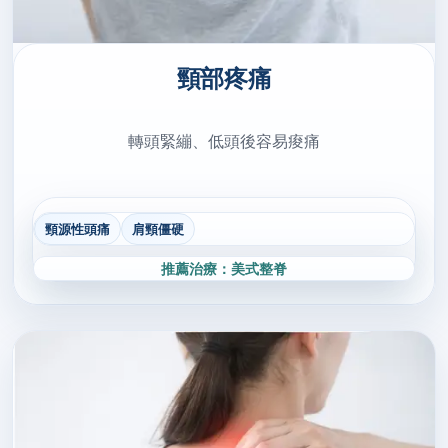
頸部疼痛
轉頭緊繃、低頭後容易痠痛
頸源性頭痛
肩頸僵硬
推薦治療：美式整脊