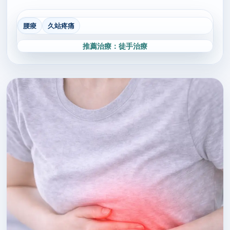
腰痠
久站疼痛
推薦治療：徒手治療