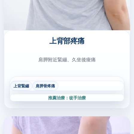
上背部疼痛
肩胛附近緊繃、久坐後痠痛
上背緊繃
肩胛骨疼痛
推薦治療：徒手治療